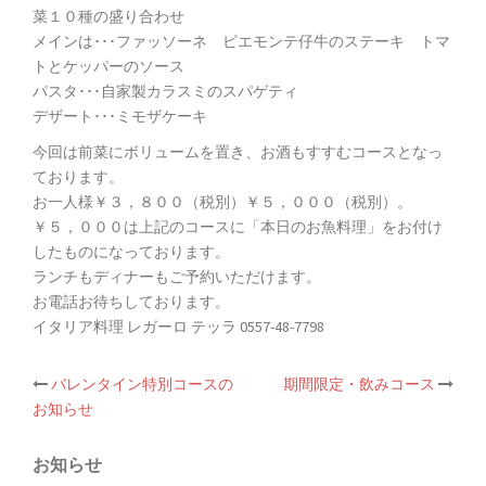
菜１０種の盛り合わせ
メインは･･･ファッソーネ ピエモンテ仔牛のステーキ トマ
トとケッパーのソース
パスタ･･･自家製カラスミのスパゲティ
デザート･･･ミモザケーキ
今回は前菜にボリュームを置き、お酒もすすむコースとなっ
ております。
お一人様￥３，８００（税別）￥５，０００（税別）。
￥５，０００は上記のコースに「本日のお魚料理」をお付け
したものになっております。
ランチもディナーもご予約いただけます。
お電話お待ちしております。
イタリア料理 レガーロ テッラ 0557-48-7798
投
バレンタイン特別コースの
期間限定・飲みコース
お知らせ
稿
お知らせ