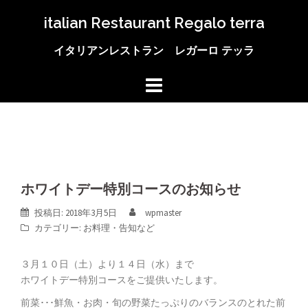
コ
italian Restaurant Regalo terra
ン
テ
イタリアンレストラン レガーロ テッラ
ン
ツ
へ
ス
キ
ッ
プ
ホワイトデー特別コースのお知らせ
投稿日:
2018年3月5日
wpmaster
カテゴリー:
お料理
・
告知など
３月１０日（土）より１４日（水）まで
ホワイトデー特別コースをご提供いたします。
前菜･･･鮮魚・お肉・旬の野菜たっぷりのバランスのとれた前