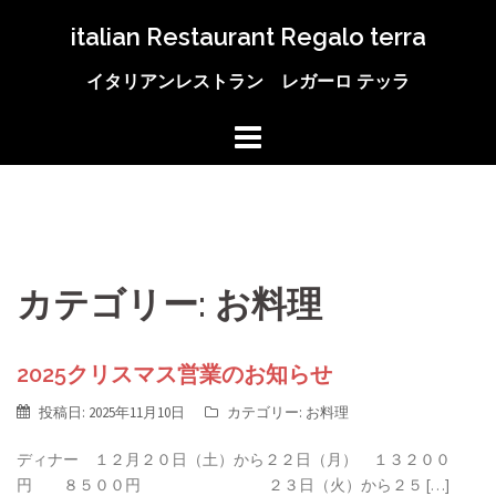
コ
italian Restaurant Regalo terra
ン
テ
イタリアンレストラン レガーロ テッラ
ン
ツ
へ
ス
キ
ッ
プ
カテゴリー:
お料理
2025クリスマス営業のお知らせ
投稿日:
2025年11月10日
カテゴリー:
お料理
ディナー １２月２０日（土）から２２日（月） １３２００
円 ８５００円 ２３日（火）から２５ […]